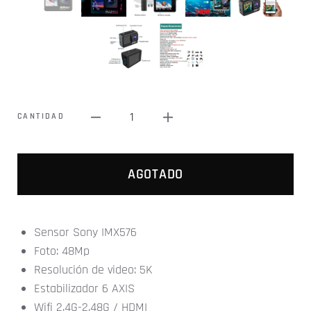
1
CANTIDAD
AGOTADO
Sensor Sony IMX576
Foto: 48Mp
Resolución de video: 5K
Estabilizador 6 AXIS
Wifi 2.4G-2.48G / HDMI